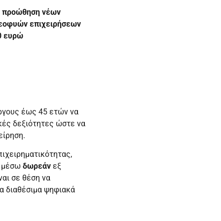
ν
προώθηση νέων
νεοφυών επιχειρήσεων
00 ευρώ
ργους έως 45 ετών να
κές δεξιότητες ώστε να
είρηση.
πιχειρηματικότητας,
, μέσω
δωρεάν
εξ
αι σε θέση να
τα διαθέσιμα ψηφιακά